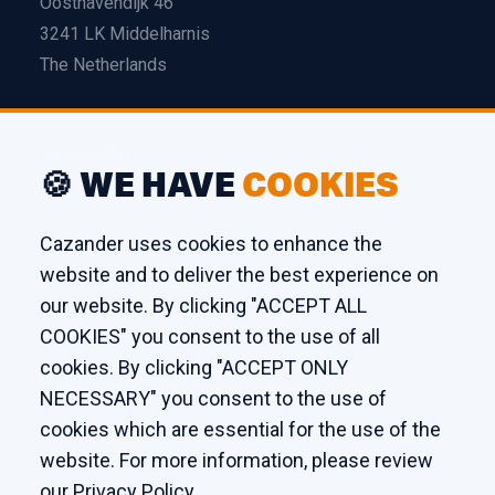
Oosthavendijk 46
3241 LK Middelharnis
The Netherlands
ALMACÉN
🍪 WE HAVE
COOKIES
Edison 26
3241 LS Middelharnis
Cazander uses cookies to enhance the
The Netherlands
website and to deliver the best experience on
our website. By clicking "ACCEPT ALL
TALLER
COOKIES" you consent to the use of all
cookies. By clicking "ACCEPT ONLY
Kaagstraat 7
NECESSARY" you consent to the use of
8102 GZ Raalte
cookies which are essential for the use of the
The Netherlands
website. For more information, please review
our
Privacy Policy
.