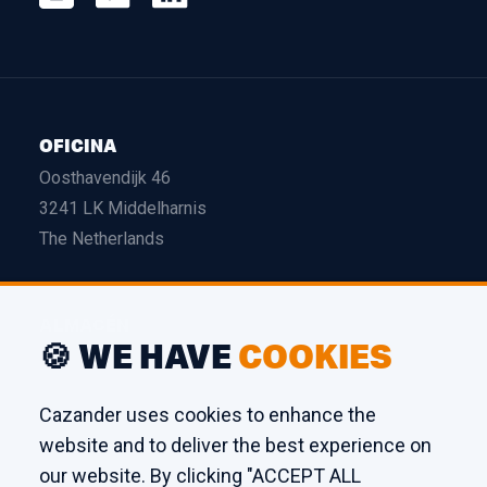
OFICINA
Oosthavendijk 46
3241 LK Middelharnis
The Netherlands
ALMACÉN
🍪 WE HAVE
COOKIES
Edison 26
3241 LS Middelharnis
Cazander uses cookies to enhance the
The Netherlands
website and to deliver the best experience on
our website. By clicking "ACCEPT ALL